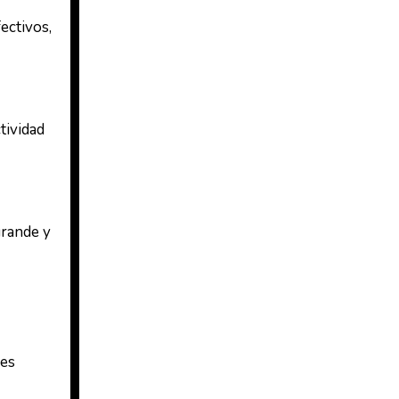
ectivos,
tividad
grande y
nes