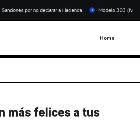
 no declarar a Hacienda
Modelo 303 (IVA trimestral)
Home
 más felices a tus