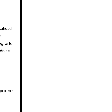
calidad
s
ograrlo.
ién se
opciones