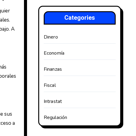
quier
Categories
ales.
bajo. A
Dinero
Economía
más
Finanzas
aborales
Fiscal
Intrastat
de sus
Regulación
cceso a