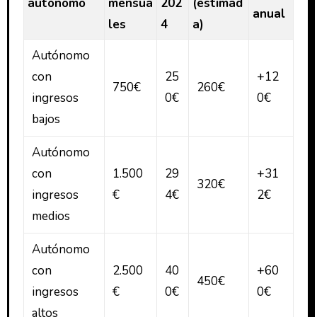
autónomo
mensua
202
(estimad
anual
les
4
a)
Autónomo
con
25
+12
750€
260€
ingresos
0€
0€
bajos
Autónomo
con
1.500
29
+31
320€
ingresos
€
4€
2€
medios
Autónomo
con
2.500
40
+60
450€
ingresos
€
0€
0€
altos