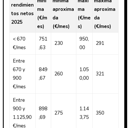
míni
mínima
máxi
máxima
rendimien
ma
aproxima
ma
aproxima
tos netos
(€/m
da
(€/me
da
2025
es)
(€/mes)
s)
(€/mes)
< 670
751
950,
230
291
€/mes
,63
00
Entre
670 y
849
1.05
260
321
900
,67
0,00
€/mes
Entre
900 y
898
1.14
275
350
1.125,90
,69
3,75
€/mes