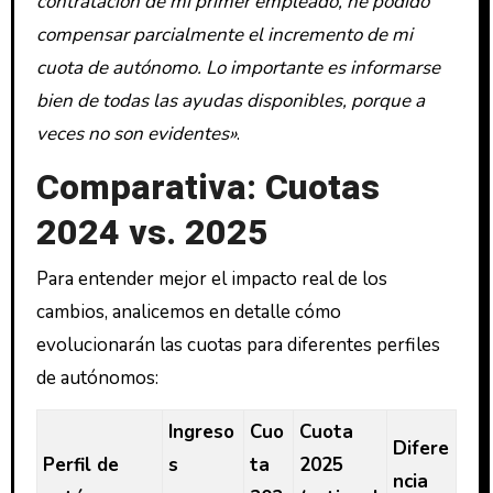
contratación de mi primer empleado, he podido
compensar parcialmente el incremento de mi
cuota de autónomo. Lo importante es informarse
bien de todas las ayudas disponibles, porque a
veces no son evidentes»
.
Comparativa: Cuotas
2024 vs. 2025
Para entender mejor el impacto real de los
cambios, analicemos en detalle cómo
evolucionarán las cuotas para diferentes perfiles
de autónomos:
Ingreso
Cuo
Cuota
Difere
Perfil de
s
ta
2025
ncia