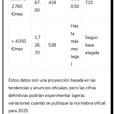
67,
418
710
2.760
0,50
00
€/mes
Has
ta
1.7
Según
> 4.050
máx
26,
528
base
€/mes
imo
70
elegida
lega
l
Estos datos son una proyección basada en las
tendencias y anuncios oficiales, pero las cifras
definitivas podrían experimentar ligeras
variaciones cuando se publique la normativa oficial
para 2025.