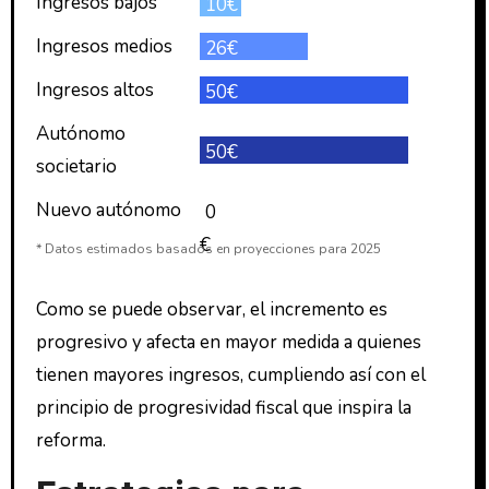
Ingresos bajos
10€
Ingresos medios
26€
Ingresos altos
50€
Autónomo
50€
societario
Nuevo autónomo
0
€
* Datos estimados basados en proyecciones para 2025
Como se puede observar, el incremento es
progresivo y afecta en mayor medida a quienes
tienen mayores ingresos, cumpliendo así con el
principio de progresividad fiscal que inspira la
reforma.