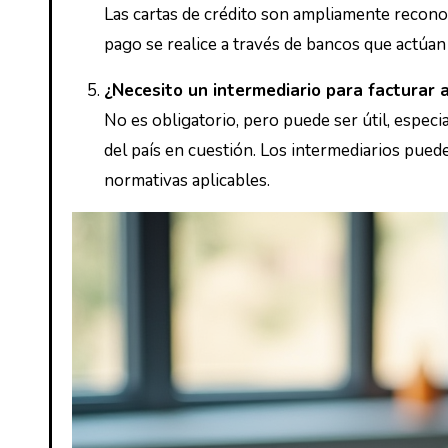
Las cartas de crédito son ampliamente reconocidas por ofrecer un alto nivel de seguridad, ya que implican que el
pago se realice a través de bancos que actúan
¿Necesito un intermediario para facturar a
No es obligatorio, pero puede ser útil, especialmente si no estás familiarizado con el mercado o las regulaciones
del país en cuestión. Los intermediarios puede
normativas aplicables.