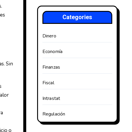
.
nes
Categories
Dinero
Economía
s. Sin
Finanzas
Fiscal
s
alor
Intrastat
ra
Regulación
cio o