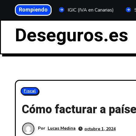
Saltar
Rompiendo
ónomos 2025
IGIC (IVA en Canarias)
Sanciones po
al
contenido
Deseguros.es
Fiscal
Cómo facturar a paíse
Por
Lucas Medina
octubre 1, 2024