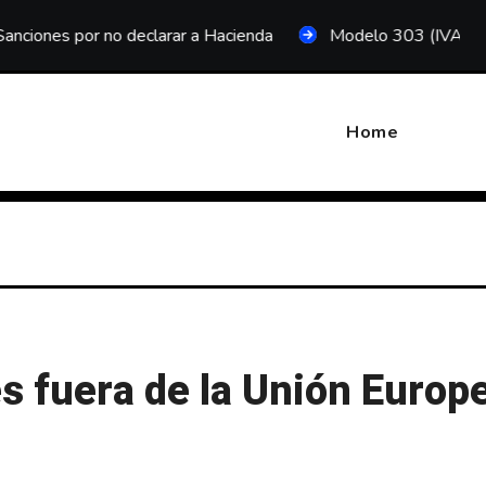
r no declarar a Hacienda
Modelo 303 (IVA trimestral)
Home
s fuera de la Unión Europ