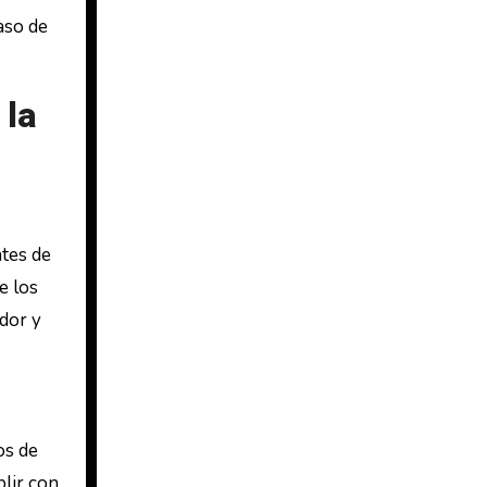
aso de
 la
ntes de
e los
dor y
os de
plir con