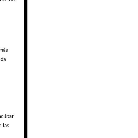
 más
ada
ilitar
e las