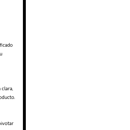
ficado
tu
clara,
oducto.
pivotar