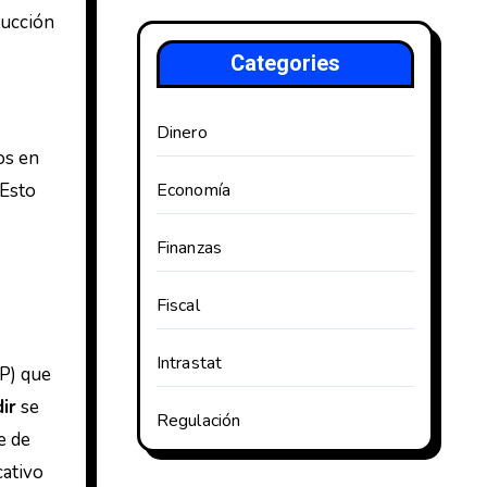
ducción
Categories
Dinero
os en
 Esto
Economía
Finanzas
Fiscal
Intrastat
P) que
ir
se
Regulación
e de
cativo