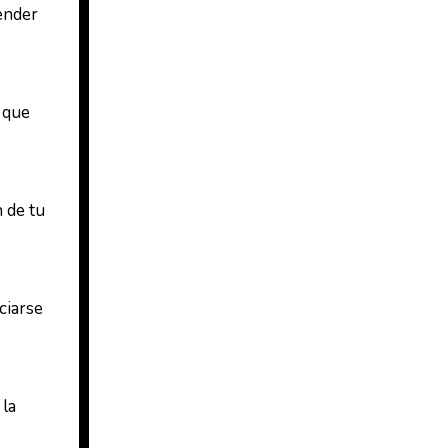
render
s que
 de tu
ciarse
 la