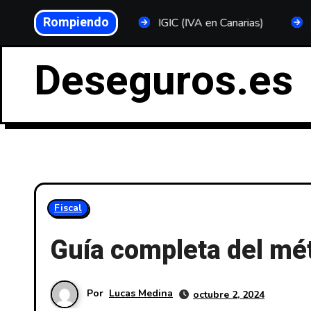
Saltar
Rompiendo
tónomos 2025
IGIC (IVA en Canarias)
Sanciones p
al
contenido
Deseguros.es
Fiscal
Guía completa del mé
Por
Lucas Medina
octubre 2, 2024