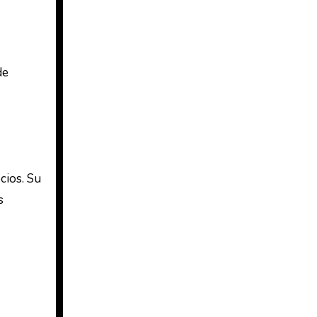
de
cios. Su
s