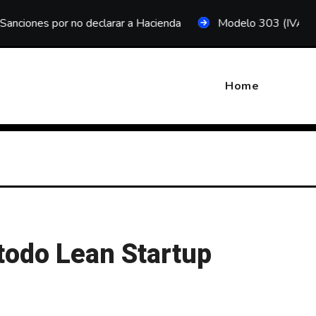
or no declarar a Hacienda
Modelo 303 (IVA trimestral)
Home
todo Lean Startup