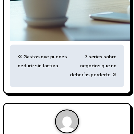
N
Gastos que puedes
7 series sobre
a
deducir sin factura
negocios que no
v
deberías perderte
e
g
a
c