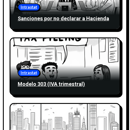
Intrastat
Sanciones por no declarar a Hacienda
Intrastat
Modelo 303 (IVA trimestral)