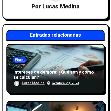
i
Por
Lucas Medina
ó
n
d
Entradas relacionadas
e
e
n
Fiscal
t
Intereses de demora: ¿Qué son y cómo
se calculan?
r
Lucas Medina
octubre 20, 2024
a
d